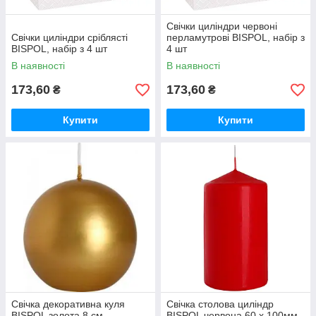
Свічки циліндри червоні
Свічки циліндри сріблясті
перламутрові BISPOL, набір з
BISPOL, набір з 4 шт
4 шт
В наявності
В наявності
173,60
173,60
₴
₴
Купити
Купити
Свічка декоративна куля
Свічка столова циліндр
BISPOL золота 8 см
BISPOL червона 60 х 100мм