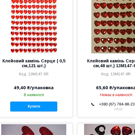
Клейовий камінь Серце ( 0,5
Клейовий камінь Сер
см,121 шт.)
см,48 шт.) 13М147-
13М147-5R
13М147-8R
49,40 ₴/упаковка
65,60 ₴/упаковк
В наявності
Немає в наявності
+380 (67) 784-88-23
Купити
viber