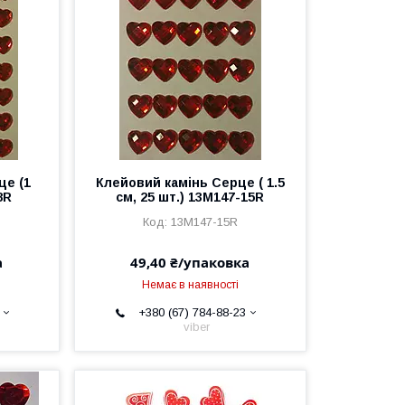
це (1
Клейовий камінь Серце ( 1.5
8R
см, 25 шт.) 13М147-15R
13М147-15R
а
49,40 ₴/упаковка
Немає в наявності
+380 (67) 784-88-23
viber