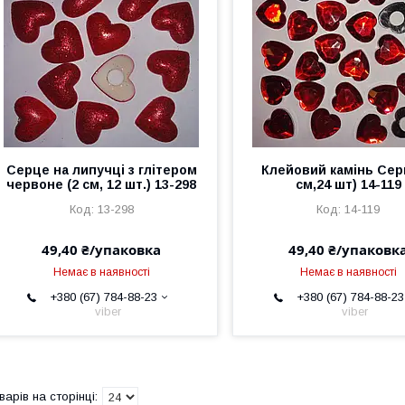
Серце на липучці з глітером
Клейовий камінь Сер
червоне (2 см, 12 шт.) 13-298
см,24 шт) 14-119
13-298
14-119
49,40 ₴/упаковка
49,40 ₴/упаковк
Немає в наявності
Немає в наявності
+380 (67) 784-88-23
+380 (67) 784-88-23
viber
viber