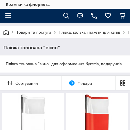
Крамничка флориста
Товари та послуги
Плівка, калька і пакети для квітів
П
Плівка тонована "вікно"
Плівка тонована "вікно" для оформлення букетів, подарунків
Сортування
0
Фільтри