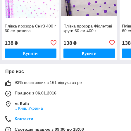
Плівка прозора Сніг3 400 г
Плівка прозора Фіолетові
Плів
60 см рожева
круги 60 см 400 г
60 с
138
138
138
₴
₴
Купити
Купити
Про нас
93% позитивних з 161 відгука за рік
Працює з 06.01.2016
м. Київ
., Київ, Україна
Контакти
Сьогодні працює з 09:00 до 18:00