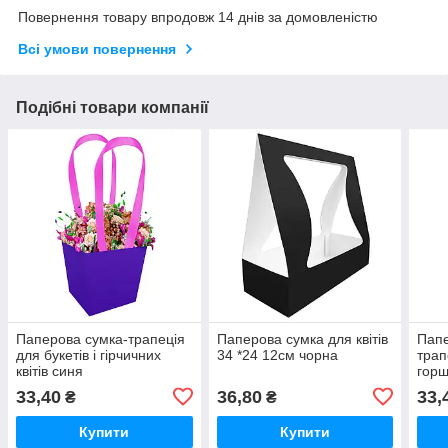
Повернення товару впродовж 14 днів за домовленістю
Всі умови повернення
Подібні товари компанії
Паперова сумка-трапеція
Паперова сумка для квітів
Папе
для букетів і гірчичних
34 *24 12см чорна
трап
квітів синя
горш
33,40
36,80
33,
₴
₴
Купити
Купити