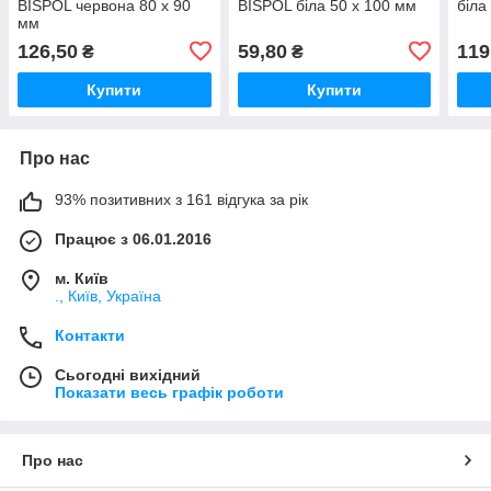
BISPOL червона 80 х 90
BISPOL біла 50 х 100 мм
біла
мм
126,50
59,80
119
₴
₴
Купити
Купити
Про нас
93% позитивних з 161 відгука за рік
Працює з 06.01.2016
м. Київ
., Київ, Україна
Контакти
Сьогодні вихідний
Показати весь графік роботи
Про нас