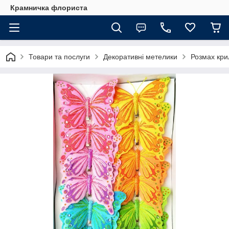
Крамничка флориста
Товари та послуги
Декоративні метелики
Розмах кри