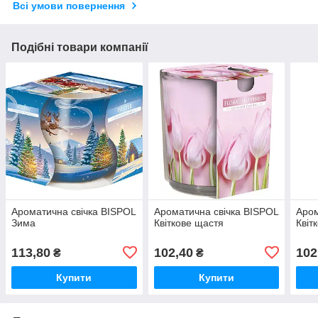
Всі умови повернення
Подібні товари компанії
Ароматична свічка BISPOL
Ароматична свічка BISPOL
Аром
Зима
Квіткове щастя
Квіт
113,80
102,40
102
₴
₴
Купити
Купити