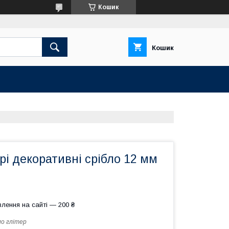
Кошик
Кошик
ері декоративні срібло 12 мм
лення на сайті — 200 ₴
ло глітер