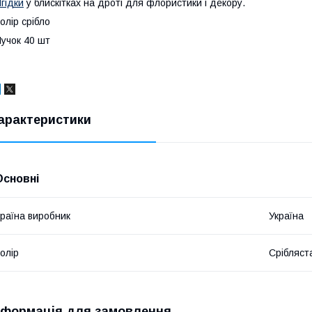
гідки
у блискітках на дроті для флористики і декору.
олір срібло
учок 40 шт
арактеристики
Основні
раїна виробник
Україна
олір
Срібляст
нформація для замовлення