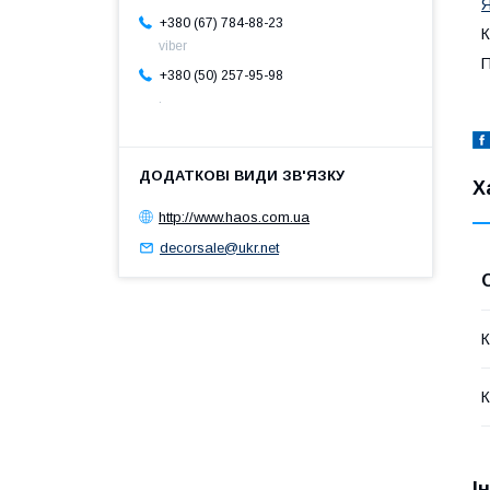
Я
+380 (67) 784-88-23
К
viber
П
+380 (50) 257-95-98
.
Х
http://www.haos.com.ua
decorsale@ukr.net
К
К
І