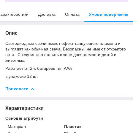
арактеристики
Доставка
Оплата
Умови повернення
Опис
Светодиодные свечи имеют ефект танцующего пламени и
выглядят как обычная свеча. Безопасны, не имеют открытого
огня. Свечу можно ставить в зоне досягаемости детей и
животных.
Работает от 2-х батареек тип ААА
в упаковке 12 шт
Приховати
Характеристики
Основні атрибути
Матеріал
Пластик