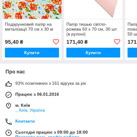
Подарунковий папір на
Папір тишью світло-
Пап
металізації 70 см х 30 м
рожева 50 х 70 см, 30 шт
пома
(в рулоні)
50 ш
95,40
171,40
171
₴
₴
Купити
Купити
Про нас
93% позитивних з 161 відгука за рік
Працює з 06.01.2016
м. Київ
., Київ, Україна
Контакти
Сьогодні працює з 09:00 до 18:00
Показати весь графік роботи