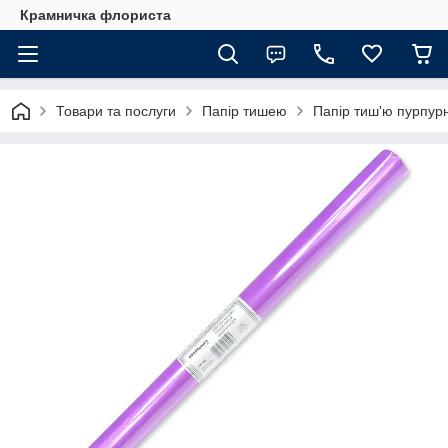
Крамничка флориста
Товари та послуги
Папір тишею
Папір тиш'ю пурпурн