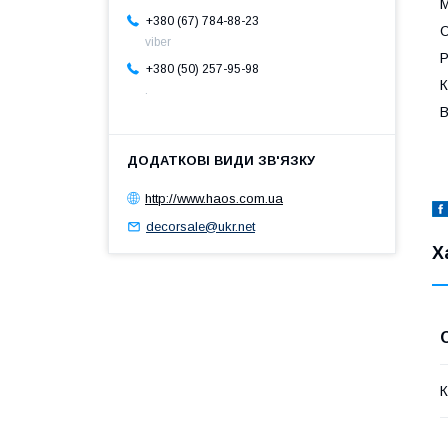
М
+380 (67) 784-88-23
О
viber
Р
+380 (50) 257-95-98
К
.
В
http://www.haos.com.ua
decorsale@ukr.net
Х
К