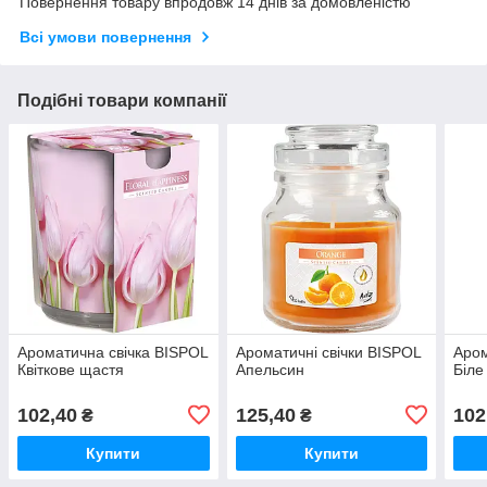
Повернення товару впродовж 14 днів за домовленістю
Всі умови повернення
Подібні товари компанії
Ароматична свічка BISPOL
Ароматичні свічки BISPOL
Аром
Квіткове щастя
Апельсин
Біле
102,40
125,40
102
₴
₴
Купити
Купити