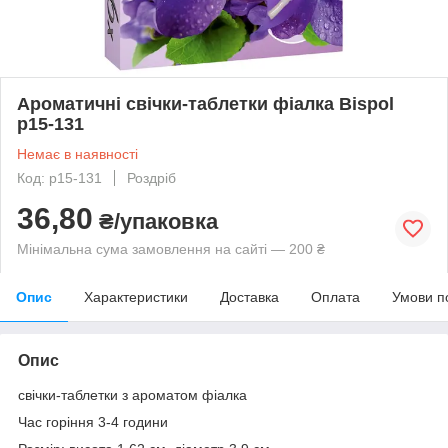
Ароматичні свічки-таблетки фіалка Bispol
p15-131
Немає в наявності
Код: p15-131
Роздріб
36,80
₴/упаковка
Мінімальна сума замовлення на сайті — 200 ₴
Опис
Характеристики
Доставка
Оплата
Умови п
Опис
свічки-таблетки з ароматом фіалка
Час горіння 3-4 години