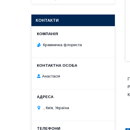
КОНТАКТИ
Крамничка флориста
Анастасія
П
Р
К
., Київ, Україна