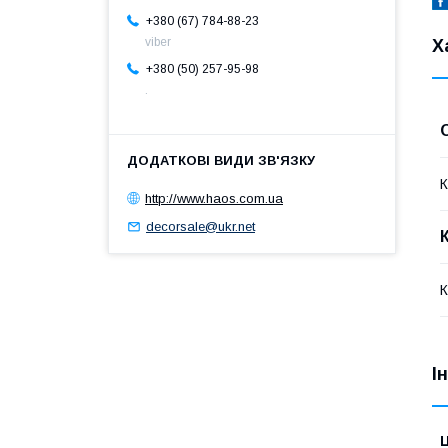
+380 (67) 784-88-23
viber
Х
+380 (50) 257-95-98
.
К
http://www.haos.com.ua
decorsale@ukr.net
К
І
Ц