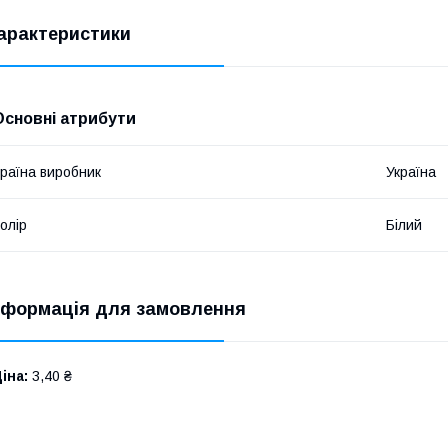
арактеристики
Основні атрибути
раїна виробник
Україна
олір
Білий
нформація для замовлення
іна:
3,40 ₴