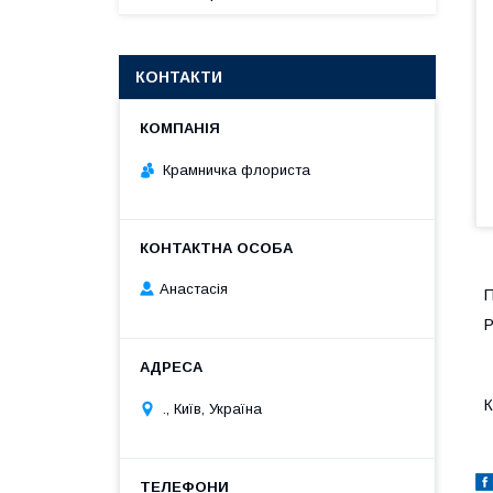
КОНТАКТИ
Крамничка флориста
Анастасія
П
Р
К
., Київ, Україна