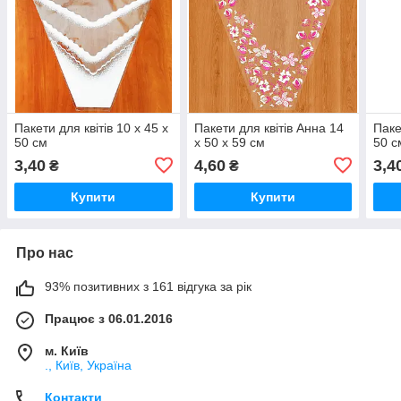
Пакети для квітів 10 х 45 х
Пакети для квітів Анна 14
Паке
50 см
х 50 х 59 см
50 с
3,40
4,60
3,4
₴
₴
Купити
Купити
Про нас
93% позитивних з 161 відгука за рік
Працює з 06.01.2016
м. Київ
., Київ, Україна
Контакти