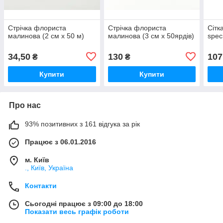
Стрічка флориста
Стрічка флориста
Сітк
малинова (2 см х 50 м)
малинова (3 см х 50ярдів)
spec
34,50
130
107
₴
₴
Купити
Купити
Про нас
93% позитивних з 161 відгука за рік
Працює з 06.01.2016
м. Київ
., Київ, Україна
Контакти
Сьогодні працює з 09:00 до 18:00
Показати весь графік роботи