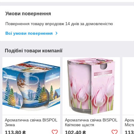
Умови повернення
Повернення товару впродовж 14 днів за домовленістю
Всі умови повернення
Подібні товари компанії
Ароматична свічка BISPOL
Ароматична свічка BISPOL
Аром
Зима
Квіткове щастя
Міст
113,80
102,40
113
₴
₴