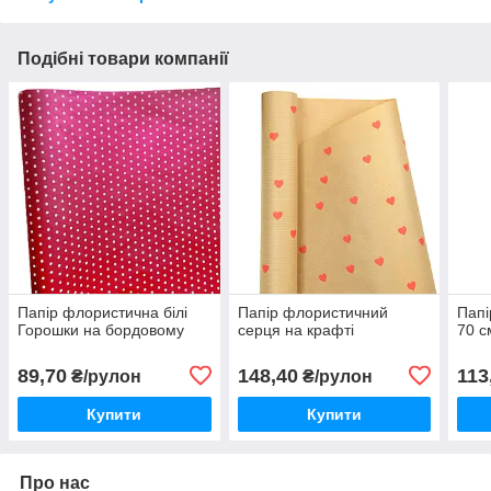
Подібні товари компанії
Папір флористична білі
Папір флористичний
Папі
Горошки на бордовому
серця на крафті
70 с
89,70
148,40
113
₴/рулон
₴/рулон
Купити
Купити
Про нас