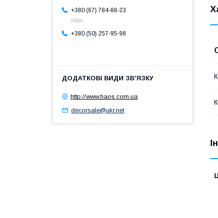
Х
+380 (67) 784-88-23
viber
+380 (50) 257-95-98
.
К
http://www.haos.com.ua
К
decorsale@ukr.net
І
Ц