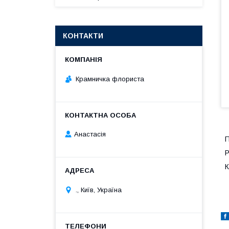
КОНТАКТИ
Крамничка флориста
Анастасія
П
Р
К
., Київ, Україна