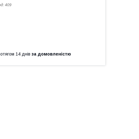
од:
409
ротягом 14 днів
за домовленістю