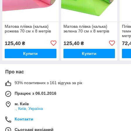
Матова плівка (калька)
Матова плівка (калька)
Плів
рожева 70 см х 8 метрів
зелена 70 см х 8 метрів
темн
метр
125,40
125,40
72,
₴
₴
Купити
Купити
Про нас
93% позитивних з 161 відгука за рік
Працює з 06.01.2016
м. Київ
., Київ, Україна
Контакти
Сьогодні вихідний